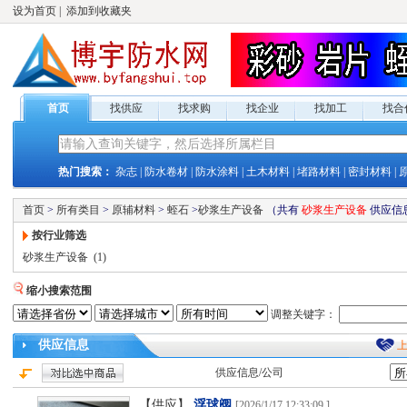
设为首页
|
添加到收藏夹
首页
找供应
找求购
找企业
找加工
找合
热门搜索：
杂志
|
防水卷材
|
防水涂料
|
土木材料
|
堵路材料
|
密封材料
|
首页
>
所有类目
>
原辅材料
>
蛭石
>
砂浆生产设备
（共有
砂浆生产设备
供应
信
按行业筛选
砂浆生产设备
(1)
缩小搜索范围
调整关键字：
供应
信息
供应
信息/公司
【供应】
浮球阀
[
2026/1/17 12:33:09
]