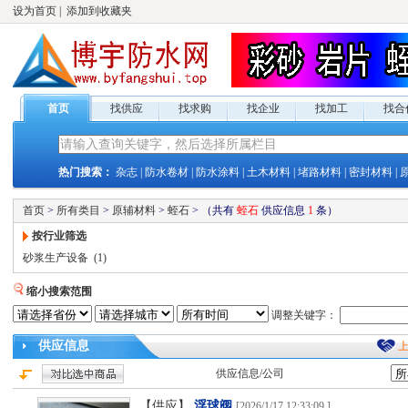
设为首页
|
添加到收藏夹
首页
找供应
找求购
找企业
找加工
找合
热门搜索：
杂志
|
防水卷材
|
防水涂料
|
土木材料
|
堵路材料
|
密封材料
|
首页
>
所有类目
>
原辅材料
>
蛭石
>
（共有
蛭石
供应
信息
1
条）
按行业筛选
砂浆生产设备
(1)
缩小搜索范围
调整关键字：
供应
信息
供应
信息/公司
【供应】
浮球阀
[
2026/1/17 12:33:09
]