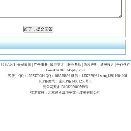
|
联系我们
|
会员政策
|
广告服务
|
诚征英才
|
服务条款
|
版权声明
|
举报投诉
|
合作伙伴
E-mail:842070345@qq.com
（客服）QQ：1557379984 QQ：168559856 微信：1557379984 wang13911604206
ICP备案号：
京ICP备14061253号-1
冀公网安备13108202000569号
技术支持：
北京昌晋源博宇文化传播有限公司