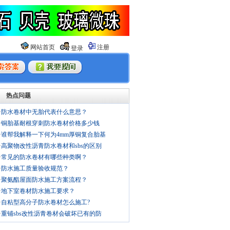
网站首页
注册
登录
热点问题
·
防水卷材中无胎代表什么意思？
·
铜胎基耐根穿刺防水卷材价格多少钱
·
谁帮我解释一下何为4mm厚铜复合胎基
·
高聚物改性沥青防水卷材和sbs的区别
·
常见的防水卷材有哪些种类啊？
·
防水施工质量验收规范？
·
聚氨酯屋面防水施工方案流程？
·
地下室卷材防水施工要求？
·
自粘型高分子防水卷材怎么施工?
·
重铺sbs改性沥青卷材会破坏已有的防