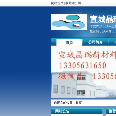
网站首页
|
收藏本公司
宣城晶
主营产品：
纳米二
氧化镁，纳米稀土
公司简介
首页
尊敬的顾客
你现在的位置：
首页
您好！
欢迎您的来访，我们公司秉承质
网站公告
推荐
量第一，顾客至上的原则，竭诚