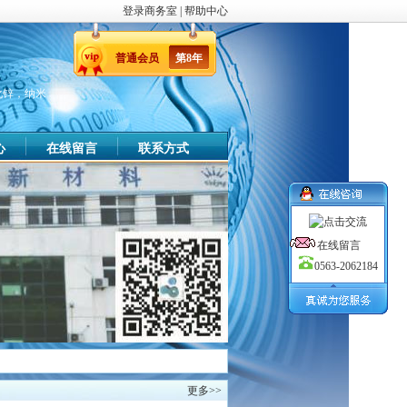
登录商务室
|
帮助中心
普通
会员
第
8
年
化锌，纳米
心
在线留言
联系方式
在线留言
0563-2062184
更多>>