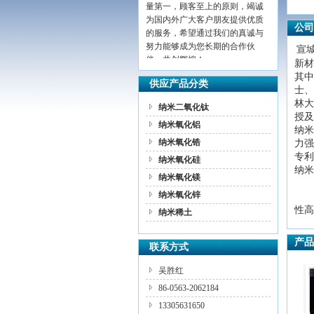
为国内外广大客户朋友提供优质
的服务，希望通过我们的真诚与
公司
努力能够成为您长期的合作伙
宣
伴，共创辉煌！
新材
其中
供应产品分类
士、
林大
纳米二氧化钛
授及
纳米氧化铝
纳米
纳米氧化锆
力强
专利
纳米氧化硅
纳米
纳米氧化镁
纳米氧化锌
性高
纳米稀土
产品
联系方式
吴胜红
86-0563-2062184
13305631650