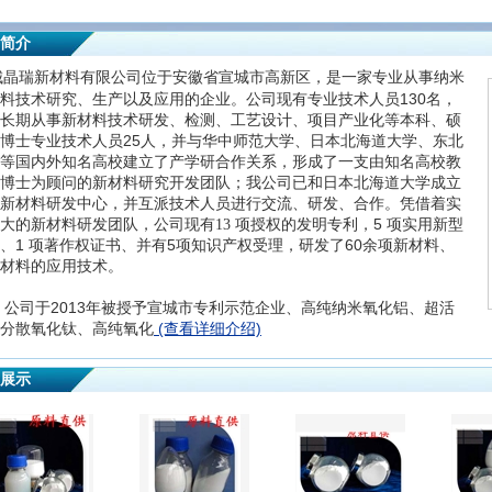
简介
城晶瑞新材料有限公司位于安徽省
宣城市高新
区，是一家专业从事纳米
130
料技术研究、生产以及应用的企业。公司现有专业技术人员
名，
长期从事新材料技术研发、检测、工艺设计、项目产业化等本科、硕
25
博士专业技术人员
人，并与华中师范大学、日本北海道大学、东北
等国内外知名高校建立了产学研合作关系，形成了一支由知名高校教
博士为顾问的新材料研究开发团队；我公司已和日本北海道大学成立
新材料研发中心，并互派技术人员进行交流、研发、合作。凭借着实
5
大的新材料研发团队，公司现
有
13
项授权的发明专利，
项实用新型
1
5
60
、
项著作权证书、并有
项知识产权受理
，研发了
余项
新材料、
材料的应用技术。
2013
公司于
年被授予宣城市专利示范企业、高纯纳米氧化铝、超活
(查看详细介绍)
分散氧化钛、高纯氧化
展示