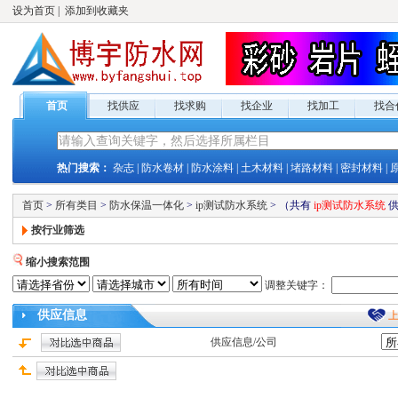
设为首页
|
添加到收藏夹
首页
找供应
找求购
找企业
找加工
找合
热门搜索：
杂志
|
防水卷材
|
防水涂料
|
土木材料
|
堵路材料
|
密封材料
|
首页
>
所有类目
>
防水保温一体化
>
ip测试防水系统
>
（共有
ip测试防水系统
按行业筛选
缩小搜索范围
调整关键字：
供应
信息
供应
信息/公司