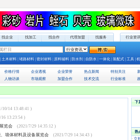
找企业
找加工
找合作
代理加盟
找服务
行业资
|
土木材料
|
堵路材料
|
密封材料
|
原料辅料
|
防水剂
|
自防水
|
一体化
|
装配式
|
工具
|
价格行情
企业透视
企业荣誉
热点新闻
特别关注
人物访谈
市场观察
加盟合作
技术交流
行业标准
下
/10/14 13:48:41 )
/16 13:23:54 )
料展览会
(2021/7/29 14:35:12 )
热
节能、墙体材料及设备展览会
(2021/7/29 14:34:43 )
·
立