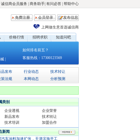
诚信商会员服务
|
商务助手
|
有问必答
|
帮助中心
免费注册
会员登录
发布信息
上网做生意首选诚信商
讯
价格行情
招聘求职
知道问吧
如何排名前五？
客服热线：17300123569
机械
|
新品发布
行业动态
技术转让
政策法规
本网动态
分析预测
属类别
企业透视
企业荣誉
新品发布
技术转让
技术培训
加盟合作
点新闻
邦汽车涂料加速扩张，天津滨海开工