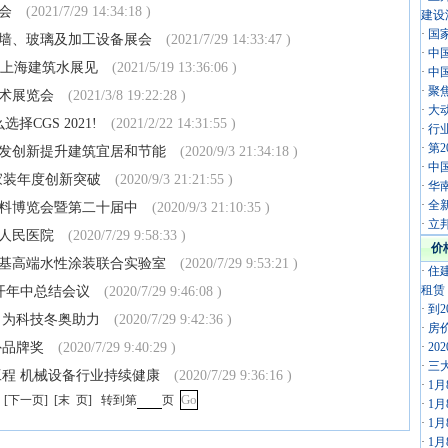
览会
(2021/7/29 14:34:18 )
建设
·
国
、幕墙、玻璃及加工设备展会
(2021/7/29 14:33:47 )
·
中
4上海建筑水展见
(2021/5/19 13:36:06 )
·
中
·
聚焦展
技术展览会
(2021/3/8 19:22:28 )
·
大
CGS 2021!
(2021/2/22 14:31:55 )
·
行
·
第
研发创新提升建筑宜居和节能
(2020/9/3 21:34:18 )
·
中
巴家装年度创新突破
(2020/9/3 21:21:55 )
·
华
·
全
涂料博览会暨第二十届中
(2020/9/3 21:10:35 )
·
立
人民医院
(2020/7/29 9:58:33 )
价
基高端水性涂装联合实验室
(2020/7/29 9:53:21 )
·
住
租赁
开年中总结会议
(2020/7/29 9:46:08 )
·
到
 为科技冬奥助力
(2020/7/29 9:42:36 )
·
房
外品牌奖
(2020/7/29 9:40:29 )
·
20
·
三
工程 机械设备行业持续健康
(2020/7/29 9:36:16 )
·
1
[
下一页
]
[
末 页
]
转到第
页
·
1
·
1
·
1