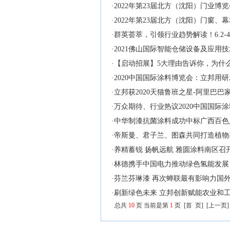
·
2022年第23届北方（沈阳）门业博
·
2022年第23届北方（沈阳）门窗
·
群英荟萃，引领行业趋势解读！6.2-
·
2021佛山国际智能仓储设备及应用
·
【启动招展】5大理由告诉你，为什么选择
·
2020中国国际涂料博览会：立邦用
·
立邦获2020天猫鲁班之星-阿里巴
·
万众期待、行业热议2020中国国际
·
中华制漆抗菌涂料成功中标广西百色
·
帝斯曼、君子兰、图森共同打造植物
·
养精蓄锐 扬帆远航 雅圆涂料南区召
·
林德携手中国电力推动绿色氢能发展
·
芬兰芬琳漆 再次蝉联最有影响力国
·
刷新绿色未来 立邦创新赋能农业和
总共
10
页 当前是第
1
页
[
首 页
]
[
上一页
]