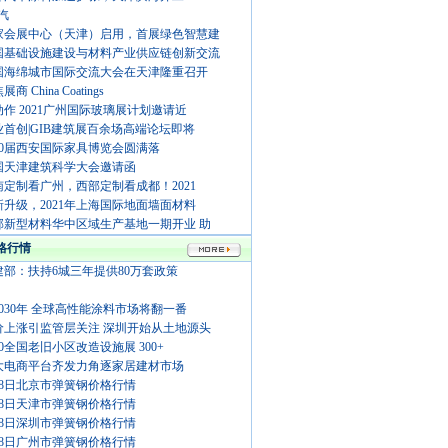
汽
家会展中心（天津）启用，首展绿色智慧建
国基础设施建设与材料产业供应链创新交流
国海绵城市国际交流大会在天津隆重召开
商 China Coatings
动作 2021广州国际玻璃展计划邀请近
业首创|GIB建筑展百余场高端论坛即将
20届西安国际家具博览会圆满落
国天津建筑科学大会邀请函
南定制看广州，西部定制看成都！2021
新升级，2021年上海国际地面墙面材料
邦新型材料华中区域生产基地一期开业 助
格行情
建部：扶持6城三年提供80万套政策
2030年 全球高性能涂料市场将翻一番
价上涨引监管层关注 深圳开始从土地源头
20全国老旧小区改造设施展 300+
大电商平台齐发力角逐家居建材市场
月8日北京市弹簧钢价格行情
月8日天津市弹簧钢价格行情
月8日深圳市弹簧钢价格行情
月8日广州市弹簧钢价格行情