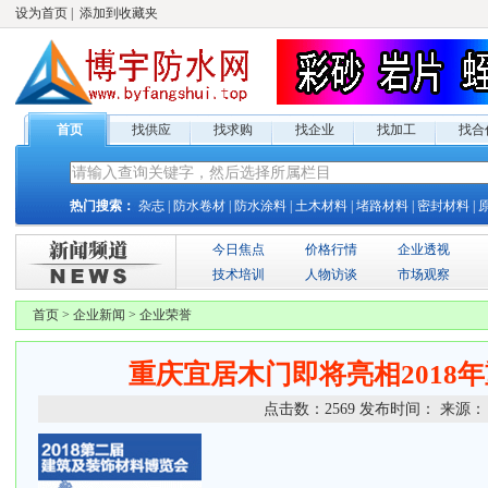
设为首页
|
添加到收藏夹
首页
找供应
找求购
找企业
找加工
找合
热门搜索：
杂志
|
防水卷材
|
防水涂料
|
土木材料
|
堵路材料
|
密封材料
|
今日焦点
价格行情
企业透视
技术培训
人物访谈
市场观察
首页
>
企业新闻
>
企业荣誉
重庆宜居木门即将亮相2018
点击数：
2569
发布时间：
来源：