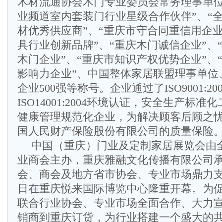
木材流通协会木门专业委员会常务理事单位”
业频道室内套装门行业星级合作伙伴”、“
材优秀供应商”、“重庆市守合同重信用企业
具行业创新品牌”、“重庆木门诚信企业”、
木门企业”、“重庆市知识产权优势企业”、“
影响力企业”、中国整体家居联盟理事单位
企业500强等称号。企业通过了ISO9001:2
ISO14001:2004环境认证，安全生产标
健康管理规范化企业，为解决顾客后顾之
国人民财产保险股份有限公司的质量保险
中国（重庆）门业及定制家居展览会由
业商会主办，重庆雅融文化传播有限公司
会、商会
及地方省市协会、专业市场鼎力
日在重庆悦来国际博览中心
隆重开幕。为
联合行业协会、专业市场全面合作、大力
销商到重庆订货，为行业搭建一个盛大的