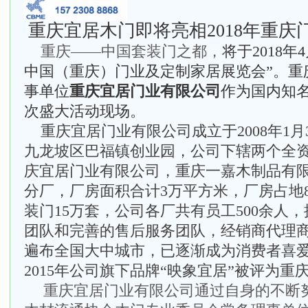
重庆宜居木门即将亮相
2018年重庆
重庆
——中国套装门之都
，
将于
2018年
中国（重庆）门业及定制家居展览会
”。
重
事单位
重庆宜居门业有限公司
作为
国内知
次盛大活动现场
。
重庆宜居门业有限公司成立于
2008年
九龙坡区巴福镇创业园，公司下辖两个全
庆宜居门业有限公司，重庆一嘉木制品有
分厂，厂房面积合计3万平方米，厂房占地
装门15万套，公司各厂共有员工500余人
团队和完善的售后服务团队，经销商代理商
遍布全国大中城市，已逐渐成为消费者喜
2015年公司旗下品牌“映象宜居”被评为重
重庆宜居门业有限公司通过自身的不断