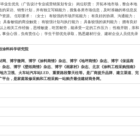
届毕业生优先（广告设计专业或营销策划专业） 岗位职责： 开拓本地市场，整合本地
达的采访、销售计划，并有独立写稿能力，搜集各类市场信息，及时准确的将信息反
户资源。 任职要求：（女士） 有较强的市场开拓能力； 有良好的协调、沟通能力；
 具备敏锐的商业触觉； 有较强计划与执行能力； 具备较强的谈判能力； 拥有良好
年以上相关工作经验，思维敏捷，吃苦耐劳，能承受一定的工作压力； 性格开朗，亲和
，事业心强，负有责任心； 学生干部优先录取，熟悉建材行业、建材企业人员优先录
干粉涂料科学研究院
材网、博宇微网、博宇《涂料商情》杂志、博宇《地坪商情》杂志、博宇《保温商
》杂志、博宇《壁纸商情》杂志、博宇《画家村》杂志、北京《涂料工程采购指南》
、地方卫视、火车站汽车站LED、重要路段擎天柱等。是厂商提升品牌、建立渠道、完
广平台，是家庭装修采购和工程采购一站购齐最佳建材商务网。