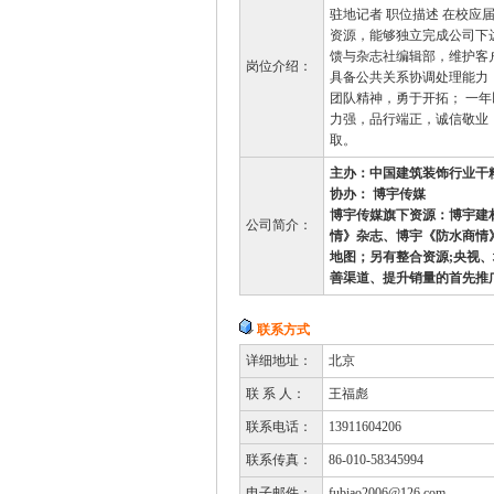
驻地记者 职位描述 在校应
资源，能够独立完成公司下
馈与杂志社编辑部，维护客
岗位介绍：
具备公共关系协调处理能力；
团队精神，勇于开拓； 一
力强，品行端正，诚信敬业
取。
主办：中国建筑装饰行业
协办： 博宇传媒
博宇传媒旗下资源：
博宇建
公司简介：
情》杂志、博宇《防水商情
地图；另有整合资源;央视
善渠道、提升销量的首先推
联系方式
详细地址：
北京
联 系 人：
王福彪
联系电话：
13911604206
联系传真：
86-010-58345994
电子邮件：
fubiao2006@126.com