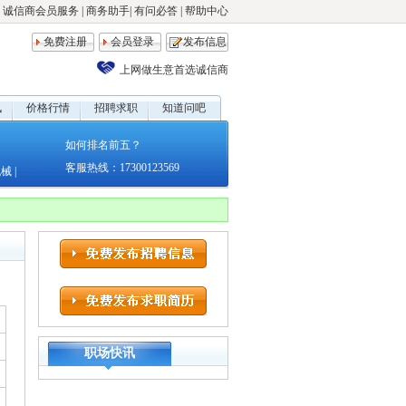
诚信商会员服务
|
商务助手
|
有问必答
|
帮助中心
免费注册
会员登录
发布信息
上网做生意首选诚信商
讯
价格行情
招聘求职
知道问吧
如何排名前五？
客服热线：17300123569
机械
|
职场快讯