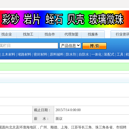
找企业
找加工
找合作
代理加盟
找服务
行业资
|
土木材料
|
堵路材料
|
密封材料
|
原料辅料
|
防水剂
|
自防水
|
一体化
|
装配式
|
工具
|
截止日期：
2015/7/14 0:00:00
薪 水：
面议
现面向北京及环渤海地区，广州、顺德、上海、江苏等长三角、珠三角各省、市招聘